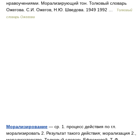
нравоучениями. Морализирующий тон. Толковый словарь
Ожегова. С.И. Ожегов, Н.Ю. Шведова. 1949 1992 …
Толковый
словарь Ожегова
Морализирование
— ср. 1. процесс действия по гл.
морализировать 2. Результат такого действия; морализация 2.,
морализаторство. Толковый словарь Ефремовой. Т. Ф.