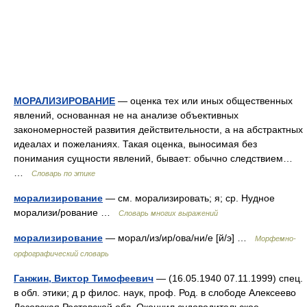
МОРАЛИЗИРОВАНИЕ
— оценка тех или иных общественных
явлений, основанная не на анализе объективных
закономерностей развития действительности, а на абстрактных
идеалах и пожеланиях. Такая оценка, выносимая без
понимания сущности явлений, бывает: обычно следствием…
…
Словарь по этике
морализирование
— см. морализировать; я; ср. Нудное
морализи/рование …
Словарь многих выражений
морализирование
— морал/из/ир/ова/ни/е [й/э] …
Морфемно-
орфографический словарь
Ганжин, Виктор Тимофеевич
— (16.05.1940 07.11.1999) спец.
в обл. этики; д р филос. наук, проф. Род. в слободе Алексеево