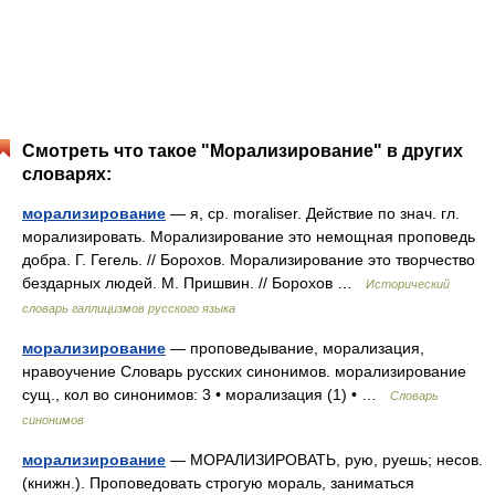
Смотреть что такое "Морализирование" в других
словарях:
морализирование
— я, ср. moraliser. Действие по знач. гл.
морализировать. Морализирование это немощная проповедь
добра. Г. Гегель. // Борохов. Морализирование это творчество
бездарных людей. М. Пришвин. // Борохов …
Исторический
словарь галлицизмов русского языка
морализирование
— проповедывание, морализация,
нравоучение Словарь русских синонимов. морализирование
сущ., кол во синонимов: 3 • морализация (1) • …
Словарь
синонимов
морализирование
— МОРАЛИЗИРОВАТЬ, рую, руешь; несов.
(книжн.). Проповедовать строгую мораль, заниматься