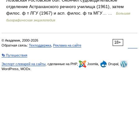
Лозовская Ростовской обл. Окончил судоводительское
отделение Астраханского речного училища (1961), затем
филос. ф т ЛГУ (1967) и асп. филос. ф та МГУ… …
Большая
биографическая энциклопедия
© Академик, 2000-2026
18+
Обратная связь:
Техподдержка
,
Реклама на сайте
👣 Путешествия
Экспорт словарей на сайты
, сделанные на PHP,
Joomla,
Drupal,
WordPress, MODx.